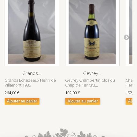
Grands...
Gevrey...
Grands Echezeaux Henri de
Gevrey Chambertin Clos du
Chamb
Villamont 1985
Chapitre 1er Cru...
Henri 
264,00 €
102,00 €
192,00
Ajouter au panier
Ajouter au panier
Ajout