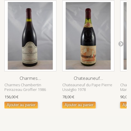
Charmes...
Chateauneuf...
Charmes Chambertin
Chateauneuf du Pape Pierre
Chamb
Peirazeau Groffier 1986
Usséglio 1978
Manue
156,00 €
78,00 €
90,00 
Ajouter au panier
Ajouter au panier
Ajout